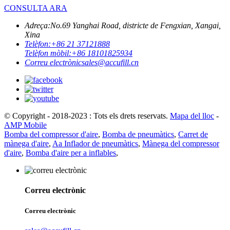
CONSULTA ARA
Adreça:
No.69 Yanghai Road, districte de Fengxian, Xangai,
Xina
Telèfon:
+86 21 37121888
Telèfon mòbil:
+86 18101825934
Correu electrònic
sales@accufill.cn
© Copyright - 2018-2023 : Tots els drets reservats.
Mapa del lloc
-
AMP Mobile
Bomba del compressor d'aire
,
Bomba de pneumàtics
,
Carret de
mànega d'aire
,
Aa Inflador de pneumàtics
,
Mànega del compressor
d'aire
,
Bomba d'aire per a inflables
,
Correu electrònic
Correu electrònic