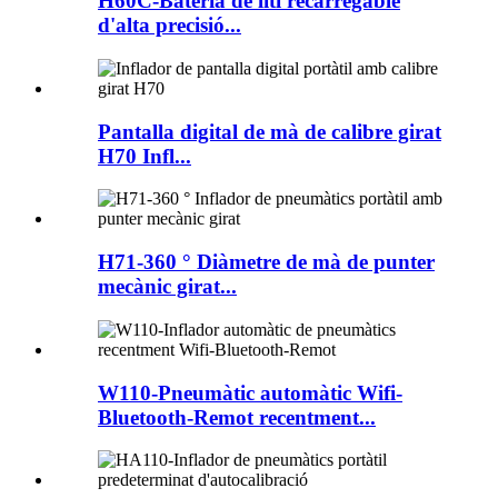
H60C-Bateria de liti recarregable
d'alta precisió...
Pantalla digital de mà de calibre girat
H70 Infl...
H71-360 ° Diàmetre de mà de punter
mecànic girat...
W110-Pneumàtic automàtic Wifi-
Bluetooth-Remot recentment...