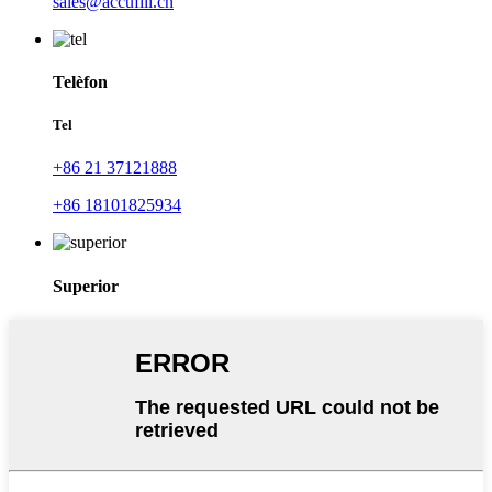
sales@accufill.cn
Telèfon
Tel
+86 21 37121888
+86 18101825934
Superior