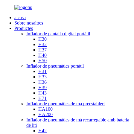
a casa
Sobre nosaltres
Productes
Inflador de pantalla digital portàtil
H30
H32
H37
H40
H50
Inflador de pneumàtics portàtil
H31
H33
H36
H39
H43
H71
Inflador de pneumàtics de mà preestablert
HA100
HA200
Inflador de pneumàtics de mà recarregable amb bateria
de liti
H42