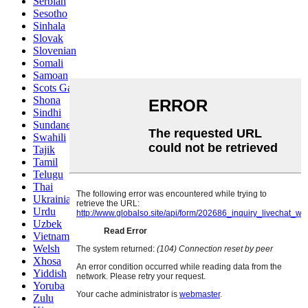
Serbian
Sesotho
Sinhala
Slovak
Slovenian
Somali
Samoan
Scots Gaelic
Shona
Sindhi
Sundanese
Swahili
Tajik
Tamil
Telugu
Thai
Ukrainian
Urdu
Uzbek
Vietnamese
Welsh
Xhosa
Yiddish
Yoruba
Zulu