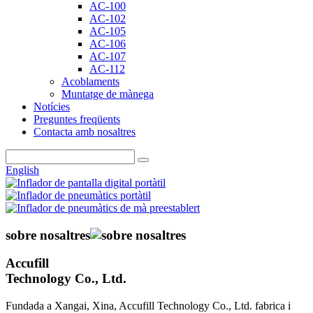
AC-100
AC-102
AC-105
AC-106
AC-107
AC-112
Acoblaments
Muntatge de mànega
Notícies
Preguntes freqüents
Contacta amb nosaltres
English
sobre nosaltres
Accufill
Technology Co., Ltd.
Fundada a Xangai, Xina, Accufill Technology Co., Ltd. fabrica i