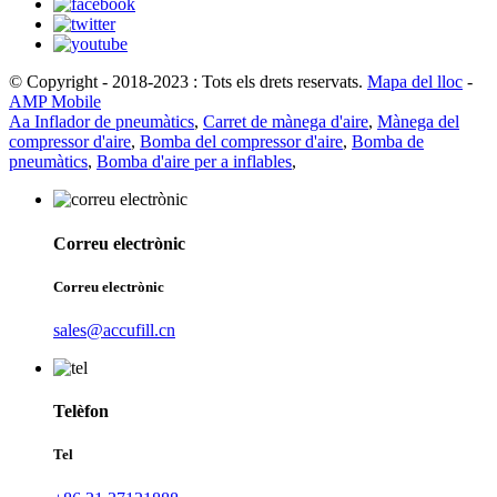
© Copyright - 2018-2023 : Tots els drets reservats.
Mapa del lloc
-
AMP Mobile
Aa Inflador de pneumàtics
,
Carret de mànega d'aire
,
Mànega del
compressor d'aire
,
Bomba del compressor d'aire
,
Bomba de
pneumàtics
,
Bomba d'aire per a inflables
,
Correu electrònic
Correu electrònic
sales@accufill.cn
Telèfon
Tel