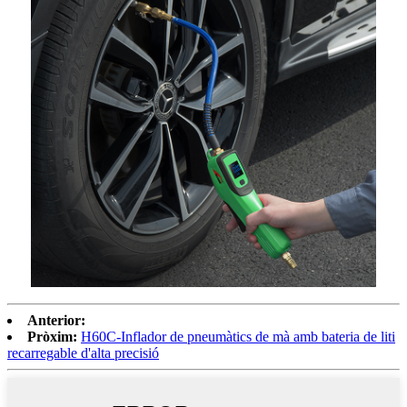
Anterior:
Pròxim:
H60C-Inflador de pneumàtics de mà amb bateria de liti
recarregable d'alta precisió