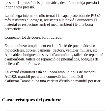
mesurar la pressió dels pneumàtics, desinflar a mitja pressió i
inflar a tota pressió.
La mànega interna de niló trenat i la capa protectora de PU són
més resistents al desgast, resistents a la flexió i duradores.El
material és respectuós amb el medi ambient i té una bona
hermeticitat.
Connector tot de coure, fort i durador.
Es pot utilitzar àmpliament en la inflació de pneumàtics en
motocicletes, cotxes, camions, tractors, vehicles militars, etc.
Aplicable a botigues de servei d'automòbils, tallers de reparació
d'automòbils, tallers de reparació de pneumàtics, botigues de
bellesa d'automòbils, etc.
La versió estàndard està equipada amb un tipus de mandril
AC102: mandril per a una connexió fàcil i no fàcil
d'afluixar.També hi ha una varietat d'estils de mandril per triar.
Característiques del producte