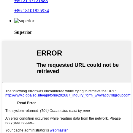
+86 21 37121888
+86 18101825934
Superior