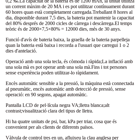
0,2 ‰.La capacitat de la bateria és de 1200 mAh, la unitat utilitza
un corrent màxim de 20 MA i es pot utilitzar contínuament durant
60 hores quan està completament carregada.Treballant 8 hores al
dia, disponible durant 7,5 dies, la bateria pot mantenir la capacitat
del 80% després de 2000 cicles de càrrega i descàrrega.El temps
teòric és de 2000×7,5×80% = 12000 dies, més de 30 anys.
Funció d'avís de bateria baixa, la graella de la bateria parpelleja
quan la bateria està baixa i recorda a l'usuari que carregui 1 o 2
dies d'antelació.
Operació amb una sola tecla, és còmoda i ràpida;La inflació amb
una sola mà es pot operar amb una sola mà.Fins i tot persones
sense experiència poden utilitzar-lo ràpidament.
Encès automàtic sensible a la pressió, la màquina està connectada
al pneumàtic, encès automàtic amb detecció de pressió, sense
operació: en 90 segons, apagat automàtic.
Pantalla LCD de pel·lícula negra VA;lletra blanca;alt
contrast;visualització clara del tipus de lletra.
Hi ha quatre unitats de psi, bar, kPa per triar, cosa que és
convenient per als clients de diferents països.
Vàlvula de control tres en un, afluixeu la clau anglesa per