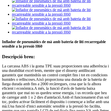
Inflador de pneumàtics de mà amb bateria de liti recarregable
sensible a la pressió H60
Descripció breu:
La carcassa ABS i la goma TPE suau proporcionen una adherència i
una durabilitat excel·lents, mentre que el disseny antilliscant
garanteix que mantindràs un control complet fins i tot en condicions
humides o relliscoses.Això proporciona una durada de la bateria de
llarga durada amb fins a 2000 recàrregues, cosa que la fa alhora
eficient i econòmica.A més, la funció d'avís de bateria baixa
garanteix que mai no us quedeu sense energia, i us recorda que heu
de carregar amb 1 o 2 dies d'antelació.Amb el funcionament d'un sol
toc, podeu activar fàcilment el dispositiu i començar a inflar amb una
mà.Una funció d'inici automàtic sensible a la pressió ho facilita,
mentre que una pantalla LCD de pel·lícula fina negra VA amb lletres