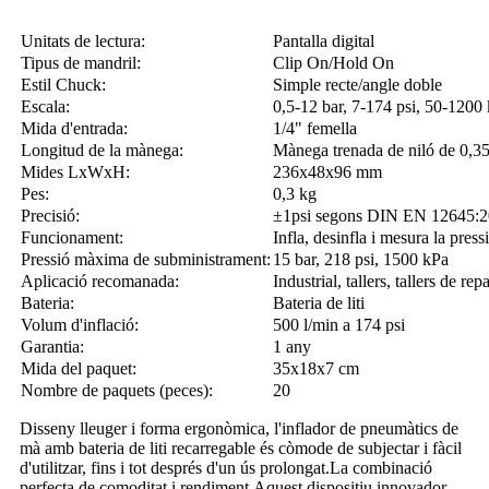
Unitats de lectura:
Pantalla digital
Tipus de mandril:
Clip On/Hold On
Estil Chuck:
Simple recte/angle doble
Escala:
0,5-12 bar, 7-174 psi, 50-1200
Mida d'entrada:
1/4" femella
Longitud de la mànega:
Mànega trenada de niló de 0,3
Mides LxWxH:
236x48x96 mm
Pes:
0,3 kg
Precisió:
±1psi segons DIN EN 12645:
Funcionament:
Infla, desinfla i mesura la pres
Pressió màxima de subministrament:
15 bar, 218 psi, 1500 kPa
Aplicació recomanada:
Industrial, tallers, tallers de re
Bateria:
Bateria de liti
Volum d'inflació:
500 l/min a 174 psi
Garantia:
1 any
Mida del paquet:
35x18x7 cm
Nombre de paquets (peces):
20
Disseny lleuger i forma ergonòmica, l'inflador de pneumàtics de
mà amb bateria de liti recarregable és còmode de subjectar i fàcil
d'utilitzar, fins i tot després d'un ús prolongat.La combinació
perfecta de comoditat i rendiment.Aquest dispositiu innovador