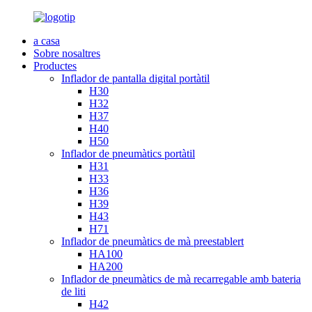
a casa
Sobre nosaltres
Productes
Inflador de pantalla digital portàtil
H30
H32
H37
H40
H50
Inflador de pneumàtics portàtil
H31
H33
H36
H39
H43
H71
Inflador de pneumàtics de mà preestablert
HA100
HA200
Inflador de pneumàtics de mà recarregable amb bateria
de liti
H42