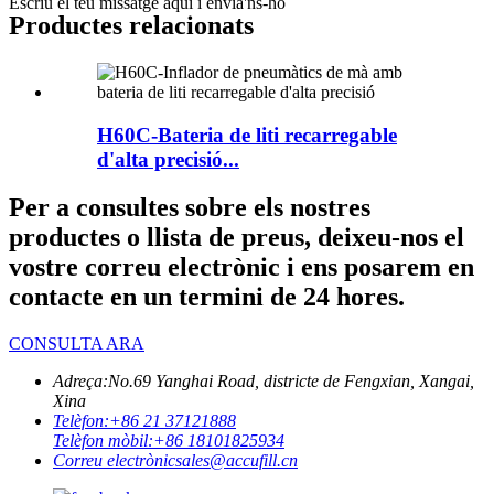
Escriu el teu missatge aquí i envia'ns-ho
Productes relacionats
H60C-Bateria de liti recarregable
d'alta precisió...
Per a consultes sobre els nostres
productes o llista de preus, deixeu-nos el
vostre correu electrònic i ens posarem en
contacte en un termini de 24 hores.
CONSULTA ARA
Adreça:
No.69 Yanghai Road, districte de Fengxian, Xangai,
Xina
Telèfon:
+86 21 37121888
Telèfon mòbil:
+86 18101825934
Correu electrònic
sales@accufill.cn