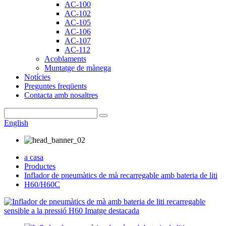
AC-100
AC-102
AC-105
AC-106
AC-107
AC-112
Acoblaments
Muntatge de mànega
Notícies
Preguntes freqüents
Contacta amb nosaltres
English
a casa
Productes
Inflador de pneumàtics de mà recarregable amb bateria de liti
H60/H60C