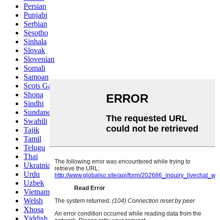
Persian
Punjabi
Serbian
Sesotho
Sinhala
Slovak
Slovenian
Somali
Samoan
Scots Gaelic
Shona
Sindhi
Sundanese
Swahili
Tajik
Tamil
Telugu
Thai
Ukrainian
Urdu
Uzbek
Vietnamese
Welsh
Xhosa
Yiddish