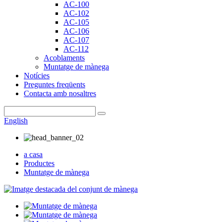
AC-100
AC-102
AC-105
AC-106
AC-107
AC-112
Acoblaments
Muntatge de mànega
Notícies
Preguntes freqüents
Contacta amb nosaltres
English
a casa
Productes
Muntatge de mànega