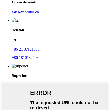
Correu electrònic
sales@accufill.cn
Telèfon
Tel
+86 21 37121888
+86 18101825934
Superior