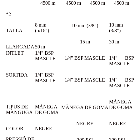
4500 m
4500 m
4500 m
4500 m
*2
8 mm
10 mm
10 mm (3/8")
TALLA
(5/16")
(3/8")
15 m
30 m
LLARGADA
50 m
INTLET
1/4" BSP
1/4" BSP MASCLE
1/4" BSP
MASCLE
MASCLE
SORTIDA
1/4" BSP
1/4" BSP MASCLE
1/4" BSP
MASCLE
MASCLE
MÀNEGA
TIPUS DE
MÀNEGA
MÀNEGA DE GOMA
DE GOMA
MÀNGUGA
DE GOMA
NEGRE
NEGRE
COLOR
NEGRE
PRESSIÓ DE
300 PSI
300 PSI