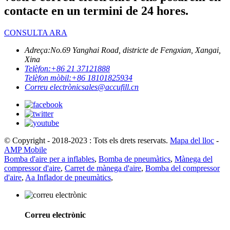
contacte en un termini de 24 hores.
CONSULTA ARA
Adreça:
No.69 Yanghai Road, districte de Fengxian, Xangai,
Xina
Telèfon:
+86 21 37121888
Telèfon mòbil:
+86 18101825934
Correu electrònic
sales@accufill.cn
© Copyright - 2018-2023 : Tots els drets reservats.
Mapa del lloc
-
AMP Mobile
Bomba d'aire per a inflables
,
Bomba de pneumàtics
,
Mànega del
compressor d'aire
,
Carret de mànega d'aire
,
Bomba del compressor
d'aire
,
Aa Inflador de pneumàtics
,
Correu electrònic