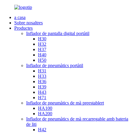
a casa
Sobre nosaltres
Productes
Inflador de pantalla digital portàtil
H30
H32
H37
H40
H50
Inflador de pneumàtics portàtil
H31
H33
H36
H39
H43
H71
Inflador de pneumàtics de mà preestablert
HA100
HA200
Inflador de pneumàtics de mà recarregable amb bateria
de liti
H42