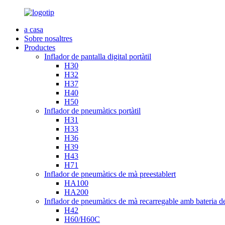
a casa
Sobre nosaltres
Productes
Inflador de pantalla digital portàtil
H30
H32
H37
H40
H50
Inflador de pneumàtics portàtil
H31
H33
H36
H39
H43
H71
Inflador de pneumàtics de mà preestablert
HA100
HA200
Inflador de pneumàtics de mà recarregable amb bateria de 
H42
H60/H60C