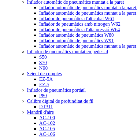
Inflador automàtic de pneumàtics muntat a la paret
Inflador automàtic de pneumàtics muntat a la pare
Inflador automàtic de pneumàtics muntat a la pare
Inflador de pneumàtics d'alt cabal W61
Inflador de pneumàtics amb nitrogen W62
Inflador de pneumàtics d'alta pressió W64
Inflador automàtic de pneumàtics W80
Inflador automàtic de pneumàtics W91
Inflador automàtic de pneumàtics muntat a la pare
Inflador de pneumàtics muntat en pedestal
S50
S70
N90
Seient de comptes
EZ-5A
EZ-5
Inflador de pneumàtics portàtil
P80
Calibre digital de profunditat de fil
DT311
Mandril d'aire
AC-100
AC-102
AC-105
AC-106