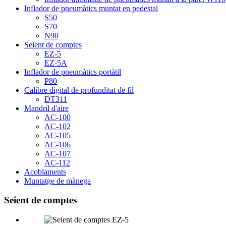
Inflador de pneumàtics muntat en pedestal
S50
S70
N90
Seient de comptes
EZ-5
EZ-5A
Inflador de pneumàtics portàtil
P80
Calibre digital de profunditat de fil
DT311
Mandril d'aire
AC-100
AC-102
AC-105
AC-106
AC-107
AC-112
Acoblaments
Muntatge de mànega
Seient de comptes