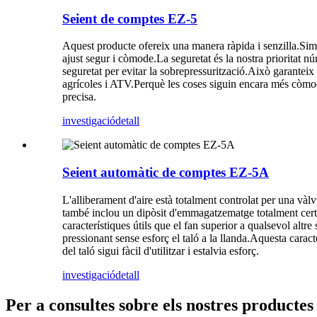
Seient de comptes EZ-5
Aquest producte ofereix una manera ràpida i senzilla.Simple
ajust segur i còmode.La seguretat és la nostra prioritat 
seguretat per evitar la sobrepressurització.Això garanteix
agrícoles i ATV.Perquè les coses siguin encara més còmo
precisa.
investigació
detall
Seient automàtic de comptes EZ-5A
L'alliberament d'aire està totalment controlat per una và
també inclou un dipòsit d'emmagatzematge totalment certi
característiques útils que el fan superior a qualsevol altr
pressionant sense esforç el taló a la llanda.Aquesta caracte
del taló sigui fàcil d'utilitzar i estalvia esforç.
investigació
detall
Per a consultes sobre els nostres productes 