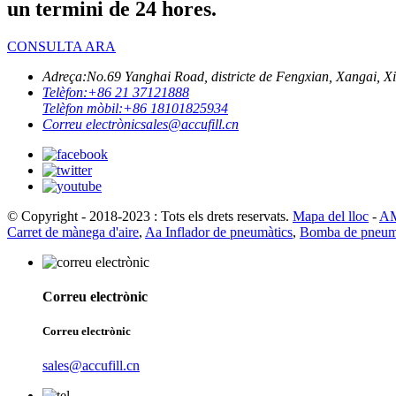
un termini de 24 hores.
CONSULTA ARA
Adreça:
No.69 Yanghai Road, districte de Fengxian, Xangai, X
Telèfon:
+86 21 37121888
Telèfon mòbil:
+86 18101825934
Correu electrònic
sales@accufill.cn
© Copyright - 2018-2023 : Tots els drets reservats.
Mapa del lloc
-
AM
Carret de mànega d'aire
,
Aa Inflador de pneumàtics
,
Bomba de pneum
Correu electrònic
Correu electrònic
sales@accufill.cn