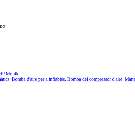
ina
P Mobile
àtics
,
Bomba d'aire per a inflables
,
Bomba del compressor d'aire
,
Màneg