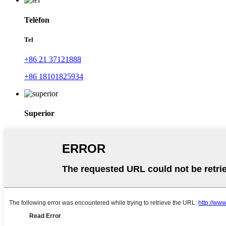
Telèfon
Tel
+86 21 37121888
+86 18101825934
Superior