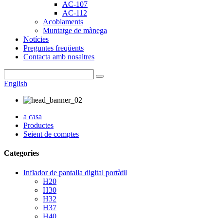
AC-107
AC-112
Acoblaments
Muntatge de mànega
Notícies
Preguntes freqüents
Contacta amb nosaltres
English
a casa
Productes
Seient de comptes
Categories
Inflador de pantalla digital portàtil
H20
H30
H32
H37
H40