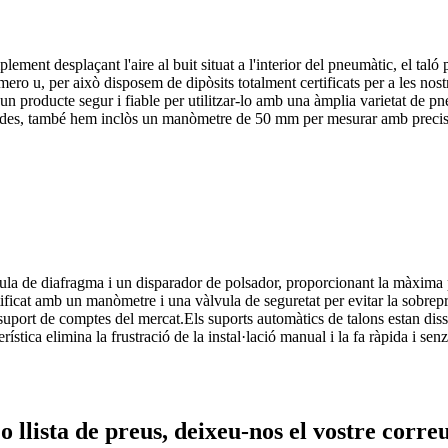
ment desplaçant l'aire al buit situat a l'interior del pneumàtic, el taló
número u, per això disposem de dipòsits totalment certificats per a les n
 un producte segur i fiable per utilitzar-lo amb una àmplia varietat de 
des, també hem inclòs un manòmetre de 50 mm per mesurar amb precisió l
lvula de diafragma i un disparador de polsador, proporcionant la màxima
ficat amb un manòmetre i una vàlvula de seguretat per evitar la sobrep
e suport de comptes del mercat.Els suports automàtics de talons estan diss
rística elimina la frustració de la instal·lació manual i la fa ràpida i se
o llista de preus, deixeu-nos el vostre corre