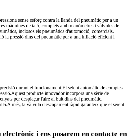
 pressiona sense esforç contra la llanda del pneumàtic per a un
ostres màquines de taló, complets amb manòmetres i vàlvules de
pneumàtics, inclosos els pneumàtics d'automoció, comercials,
a pressió dins del pneumàtic per a una inflació eficient i
 precisió durant el funcionament.El seient automàtic de comptes
ressió.Aquest producte innovador incorpora una sèrie de
enyats per desplaçar l'aire al buit dins del pneumàtic,
nzilla.A més, la vàlvula d'escapament ràpid garanteix que el seient
u electrònic i ens posarem en contacte en