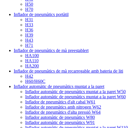
H50
H70
Inflador de pneumàtics portàtil
H31
H33
H36
H39
H43
H71
Inflador de pneumàtics de mà preestablert
HA100
HA110
HA200
Inflador de pneumàtics de mà recarregable amb bateria de liti
H42
H60/H60C
Inflador automàtic de pneumàtics muntat a la paret
Inflador automàtic de pneumàtics muntat a la paret W50
Inflador automàtic de pneumàtics muntat a la paret W60
Inflador de pneumàtics d'alt cabal W61
Inflador de pneumàtics amb nitrogen W62
Inflador de pneumàtics d'alta pressió W64
Inflador automàtic de pneumàtics W80
Inflador automàtic de pneumàtics W91
Inflador automàtic de pneumàtics muntat a la paret W110