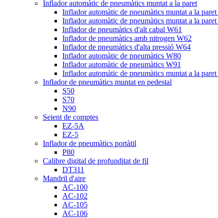
Inflador automàtic de pneumàtics muntat a la paret
Inflador automàtic de pneumàtics muntat a la pare
Inflador automàtic de pneumàtics muntat a la pare
Inflador de pneumàtics d'alt cabal W61
Inflador de pneumàtics amb nitrogen W62
Inflador de pneumàtics d'alta pressió W64
Inflador automàtic de pneumàtics W80
Inflador automàtic de pneumàtics W91
Inflador automàtic de pneumàtics muntat a la pare
Inflador de pneumàtics muntat en pedestal
S50
S70
N90
Seient de comptes
EZ-5A
EZ-5
Inflador de pneumàtics portàtil
P80
Calibre digital de profunditat de fil
DT311
Mandril d'aire
AC-100
AC-102
AC-105
AC-106