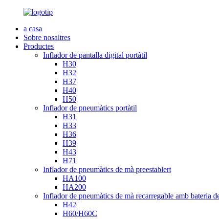
a casa
Sobre nosaltres
Productes
Inflador de pantalla digital portàtil
H30
H32
H37
H40
H50
Inflador de pneumàtics portàtil
H31
H33
H36
H39
H43
H71
Inflador de pneumàtics de mà preestablert
HA100
HA200
Inflador de pneumàtics de mà recarregable amb bateria de 
H42
H60/H60C