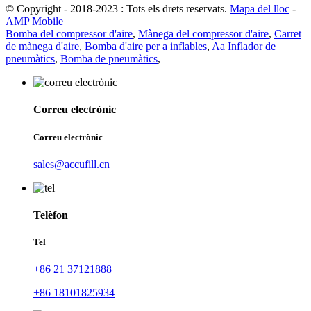
© Copyright - 2018-2023 : Tots els drets reservats.
Mapa del lloc
-
AMP Mobile
Bomba del compressor d'aire
,
Mànega del compressor d'aire
,
Carret
de mànega d'aire
,
Bomba d'aire per a inflables
,
Aa Inflador de
pneumàtics
,
Bomba de pneumàtics
,
Correu electrònic
Correu electrònic
sales@accufill.cn
Telèfon
Tel
+86 21 37121888
+86 18101825934