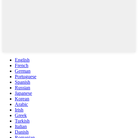
English
French
German
Portuguese
Spanish
Russian
Japanese
Korean
Arabic
Irish
Greek
Turkish
Italian
Danish
Romanian