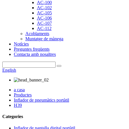
AC-100
AC-102
AC-105
AC-106
AC-107
AC-112
Acoblaments
Muntatge de mànega
Notícies
Preguntes freqüents
Contacta amb nosaltres
English
a casa
Productes
Inflador de pneumàtics portàtil
H39
Categories
Inflador de pantalla digital portàtil