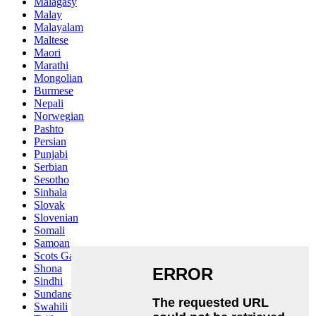
Malagasy
Malay
Malayalam
Maltese
Maori
Marathi
Mongolian
Burmese
Nepali
Norwegian
Pashto
Persian
Punjabi
Serbian
Sesotho
Sinhala
Slovak
Slovenian
Somali
Samoan
Scots Gaelic
Shona
Sindhi
Sundanese
Swahili