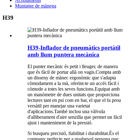
Acoblaments
Muntatge de mànega
H39
H39-Inflador de pneumàtics portàtil
amb llum puntera mecànica
El punter mecànic és petit i lleuger, de manera
que és fàcil de portar allà on vagis.Compta amb
un disseny de mànec ergonòmic que s'adapta
còmodament a la mà, oferint-te un accés fàcil i
còmode a totes les seves funcions.Equipat amb
un manòmetre de dues unitats que proporciona
lectures tant en psi com en bar, el que el fa prou
versàtil per manejar una varietat
d'aplicacions.També inclou una vàlvula
d'alliberament d'aire senzilla que permet un fàcil
ajust i manteniment de la pressió.
Si busqueu precisió, fiabilitat i durabilitat.És el
company perfecte per a qualsevol persona que