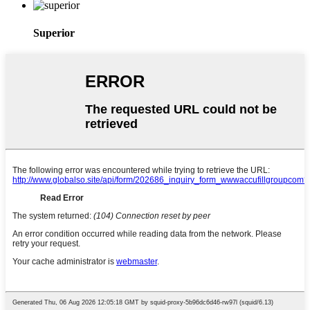
Superior