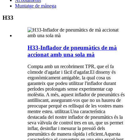
Acoblaments
Muntatge de mànega
H33
H33-Inflador de pneumàtics de mà
accionat amb una sola mà
Compta amb un recobriment TPR, que el fa
còmode d'agafar i fàcil d'agafar.El disseny és
ergonòmicament amigable, la qual cosa us
garanteix que podeu utilitzar l'inflador durant
períodes prolongats sense experimentar cap
molèstia. A més, aquest inflador de pneumàtics és
antilliscant, assegurant-vos que no us haureu de
preocupar perquè es rellisqui de les vostres mans
mentre esteu. utilitzar.Una característica
destacada del nostre inflador de pneumàtics és la
seva vàlvula de control tres en un, que us permet
inflar, desinflar i mesurar la pressió dels
pneumàtics de manera ràpida i eficient.Aquesta
característica el converteix en una eina excel·lent