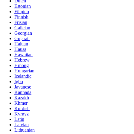
Dutch
Estonian
Filipino
Finnish
Frisian
Galician
Georgian
Gujarati
Haitian
Hausa
Hawaiian
Hebrew
Hmong
Hungarian
Icelandic
Igbo
Javanese
Kannada
Kazakh
Khmer
Kurdish
Kyrgyz
Latin
Latvian
Lithuanian