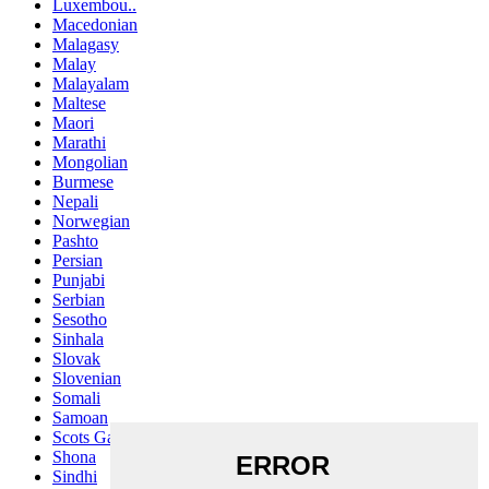
Luxembou..
Macedonian
Malagasy
Malay
Malayalam
Maltese
Maori
Marathi
Mongolian
Burmese
Nepali
Norwegian
Pashto
Persian
Punjabi
Serbian
Sesotho
Sinhala
Slovak
Slovenian
Somali
Samoan
Scots Gaelic
Shona
Sindhi