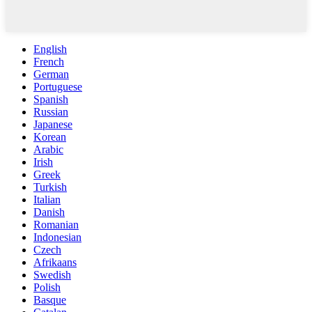
English
French
German
Portuguese
Spanish
Russian
Japanese
Korean
Arabic
Irish
Greek
Turkish
Italian
Danish
Romanian
Indonesian
Czech
Afrikaans
Swedish
Polish
Basque