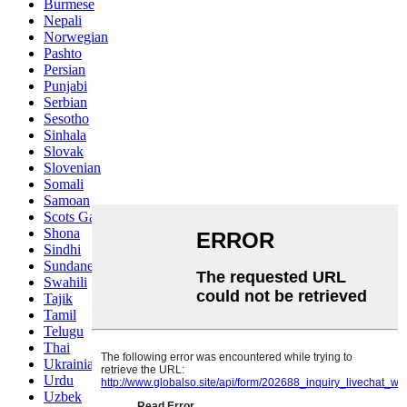
Burmese
Nepali
Norwegian
Pashto
Persian
Punjabi
Serbian
Sesotho
Sinhala
Slovak
Slovenian
Somali
Samoan
Scots Gaelic
Shona
Sindhi
Sundanese
Swahili
Tajik
Tamil
Telugu
Thai
Ukrainian
Urdu
Uzbek