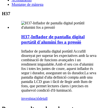
Acoblaments
Muntatge de mànega
H37
H37-Inflador de pantalla digital
portàtil d'alumini fos a pressió
Inflador de pantalla digital portàtil Accufill
dissenyat per superar les expectatives amb la seva
combinació de funcions avançades i un
rendiment inigualable.Amb el seu cos d'alumini
fos i totes les juntes de coure, aquest inflador és
segur i durador, assegurant un ús durador.La seva
pantalla digital d'alta definició compta amb una
pantalla LCD gran i fàcil de llegir amb llum de
fons, que permet lectures clares i precises en
qualsevol condició d'il·luminació.
investigació
detall