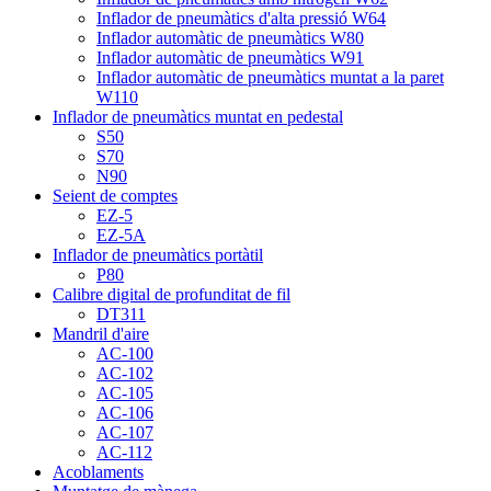
Inflador de pneumàtics d'alta pressió W64
Inflador automàtic de pneumàtics W80
Inflador automàtic de pneumàtics W91
Inflador automàtic de pneumàtics muntat a la paret
W110
Inflador de pneumàtics muntat en pedestal
S50
S70
N90
Seient de comptes
EZ-5
EZ-5A
Inflador de pneumàtics portàtil
P80
Calibre digital de profunditat de fil
DT311
Mandril d'aire
AC-100
AC-102
AC-105
AC-106
AC-107
AC-112
Acoblaments