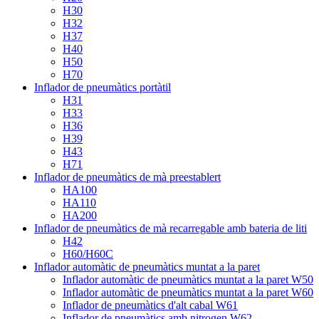
H30
H32
H37
H40
H50
H70
Inflador de pneumàtics portàtil
H31
H33
H36
H39
H43
H71
Inflador de pneumàtics de mà preestablert
HA100
HA110
HA200
Inflador de pneumàtics de mà recarregable amb bateria de liti
H42
H60/H60C
Inflador automàtic de pneumàtics muntat a la paret
Inflador automàtic de pneumàtics muntat a la paret W50
Inflador automàtic de pneumàtics muntat a la paret W60
Inflador de pneumàtics d'alt cabal W61
Inflador de pneumàtics amb nitrogen W62