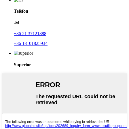
Telèfon
Tel
+86 21 37121888
+86 18101825934
Superior