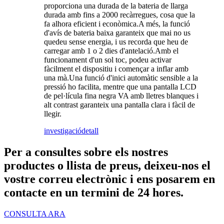
proporciona una durada de la bateria de llarga
durada amb fins a 2000 recàrregues, cosa que la
fa alhora eficient i econòmica.A més, la funció
d'avís de bateria baixa garanteix que mai no us
quedeu sense energia, i us recorda que heu de
carregar amb 1 o 2 dies d'antelació.Amb el
funcionament d'un sol toc, podeu activar
fàcilment el dispositiu i començar a inflar amb
una mà.Una funció d'inici automàtic sensible a la
pressió ho facilita, mentre que una pantalla LCD
de pel·lícula fina negra VA amb lletres blanques i
alt contrast garanteix una pantalla clara i fàcil de
llegir.
investigació
detall
Per a consultes sobre els nostres
productes o llista de preus, deixeu-nos el
vostre correu electrònic i ens posarem en
contacte en un termini de 24 hores.
CONSULTA ARA