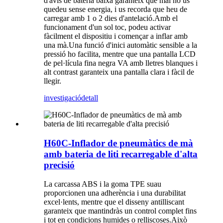
d'avís de bateria baixa garanteix que mai no us
quedeu sense energia, i us recorda que heu de
carregar amb 1 o 2 dies d'antelació.Amb el
funcionament d'un sol toc, podeu activar
fàcilment el dispositiu i començar a inflar amb
una mà.Una funció d'inici automàtic sensible a la
pressió ho facilita, mentre que una pantalla LCD
de pel·lícula fina negra VA amb lletres blanques i
alt contrast garanteix una pantalla clara i fàcil de
llegir.
investigació
detall
H60C-Inflador de pneumàtics de mà
amb bateria de liti recarregable d'alta
precisió
La carcassa ABS i la goma TPE suau
proporcionen una adherència i una durabilitat
excel·lents, mentre que el disseny antilliscant
garanteix que mantindràs un control complet fins
i tot en condicions humides o relliscoses.Això