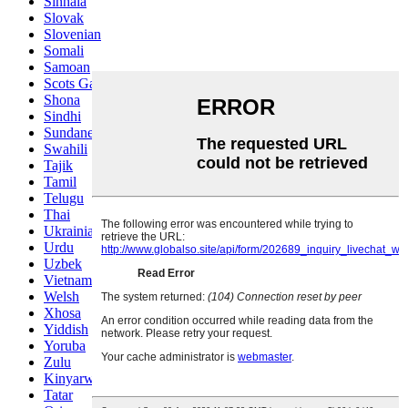
Sinhala
Slovak
Slovenian
Somali
Samoan
Scots Gaelic
Shona
Sindhi
Sundanese
Swahili
Tajik
Tamil
Telugu
Thai
Ukrainian
Urdu
Uzbek
Vietnamese
Welsh
Xhosa
Yiddish
Yoruba
Zulu
Kinyarwanda
Tatar