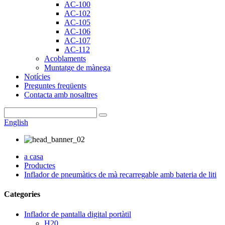
AC-100
AC-102
AC-105
AC-106
AC-107
AC-112
Acoblaments
Muntatge de mànega
Notícies
Preguntes freqüents
Contacta amb nosaltres
English
a casa
Productes
Inflador de pneumàtics de mà recarregable amb bateria de liti
Categories
Inflador de pantalla digital portàtil
H20