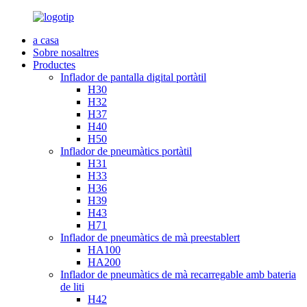
a casa
Sobre nosaltres
Productes
Inflador de pantalla digital portàtil
H30
H32
H37
H40
H50
Inflador de pneumàtics portàtil
H31
H33
H36
H39
H43
H71
Inflador de pneumàtics de mà preestablert
HA100
HA200
Inflador de pneumàtics de mà recarregable amb bateria
de liti
H42