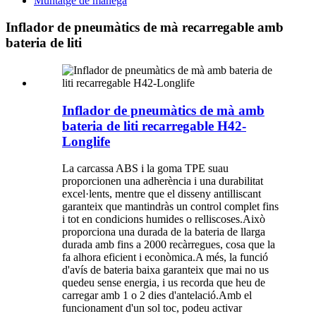
Muntatge de mànega
Inflador de pneumàtics de mà recarregable amb
bateria de liti
Inflador de pneumàtics de mà amb
bateria de liti recarregable H42-
Longlife
La carcassa ABS i la goma TPE suau
proporcionen una adherència i una durabilitat
excel·lents, mentre que el disseny antilliscant
garanteix que mantindràs un control complet fins
i tot en condicions humides o relliscoses.Això
proporciona una durada de la bateria de llarga
durada amb fins a 2000 recàrregues, cosa que la
fa alhora eficient i econòmica.A més, la funció
d'avís de bateria baixa garanteix que mai no us
quedeu sense energia, i us recorda que heu de
carregar amb 1 o 2 dies d'antelació.Amb el
funcionament d'un sol toc, podeu activar