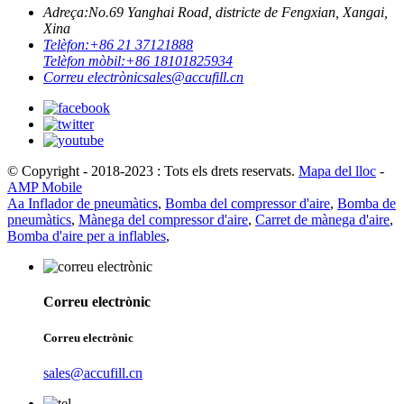
Adreça:
No.69 Yanghai Road, districte de Fengxian, Xangai,
Xina
Telèfon:
+86 21 37121888
Telèfon mòbil:
+86 18101825934
Correu electrònic
sales@accufill.cn
© Copyright - 2018-2023 : Tots els drets reservats.
Mapa del lloc
-
AMP Mobile
Aa Inflador de pneumàtics
,
Bomba del compressor d'aire
,
Bomba de
pneumàtics
,
Mànega del compressor d'aire
,
Carret de mànega d'aire
,
Bomba d'aire per a inflables
,
Correu electrònic
Correu electrònic
sales@accufill.cn