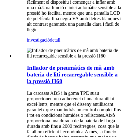
fàcilment el dispositiu i començar a inflar amb
una mà.Una funció d'inici automàtic sensible a la
pressió ho facilita, mentre que una pantalla LCD
de pel·lícula fina negra VA amb lletres blanques i
alt contrast garanteix una pantalla clara i fàcil de
llegir.
investigació
detall
Inflador de pneumàtics de mà amb
bateria de liti recarregable sensible a
la pressió H60
La carcassa ABS i la goma TPE suau
proporcionen una adherència i una durabilitat
excel·lents, mentre que el disseny antilliscant
garanteix que mantindràs un control complet fins
i tot en condicions humides o relliscoses.Això
proporciona una durada de la bateria de llarga
durada amb fins a 2000 recàrregues, cosa que la
fa alhora eficient i econòmica.A més, la funció